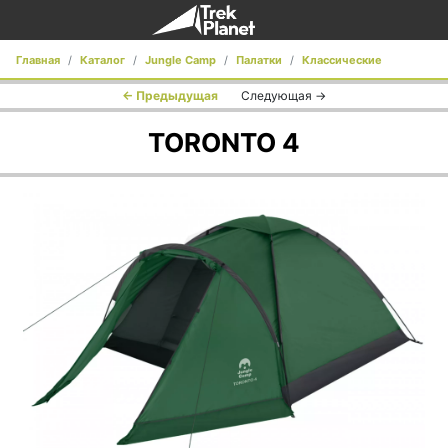
Главная
Каталог
Jungle Camp
Палатки
Классические
← Предыдущая
Следующая →
Toronto
Toronto 4
TORONTO 4