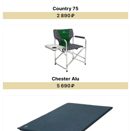
Country 75
2 890
₽
Chester Alu
5 690
₽