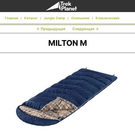
Главная
Каталог
Jungle Camp
Спальники
Классические
← Предыдущая
Следующая →
Milton М
MILTON М