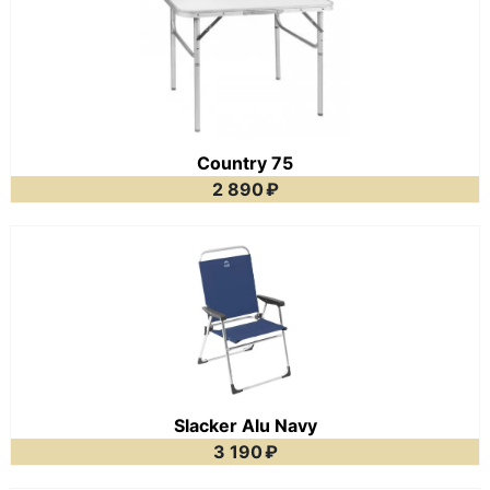
Country 75
2 890
₽
Slacker Alu Navy
3 190
₽