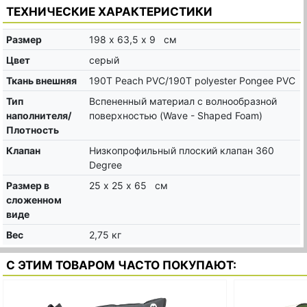
ТЕХНИЧЕСКИЕ ХАРАКТЕРИСТИКИ
Размер
198 х 63,5 х 9 см
Цвет
серый
Ткань внешняя
190T Peach PVC/190T polyester Pongee PVC
Тип
Вспененный материал с волнообразной
наполнителя/
поверхностью (Wave - Shaped Foam)
Плотность
Клапан
Низкопрофильный плоский клапан 360
Degree
Размер в
25 х 25 х 65 см
сложенном
виде
Вес
2,75 кг
С ЭТИМ ТОВАРОМ ЧАСТО ПОКУПАЮТ: