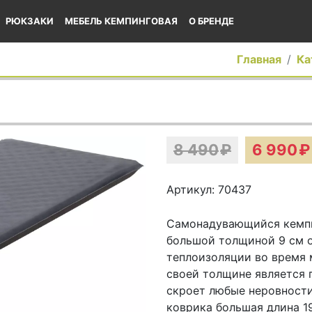
РЮКЗАКИ
МЕБЕЛЬ КЕМПИНГОВАЯ
О БРЕНДЕ
Главная
Ка
8 490
₽
6 990
₽
Артикул: 70437
Самонадувающийся кемпи
большой толщиной 9 см 
теплоизоляции во время 
своей толщине является 
скроет любые неровности
коврика большая длина 1